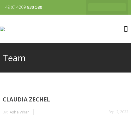
+49 (0) 4209
930 580
Team
CLAUDIA ZECHEL
By:
Asha Vihar
Sep. 2, 2022