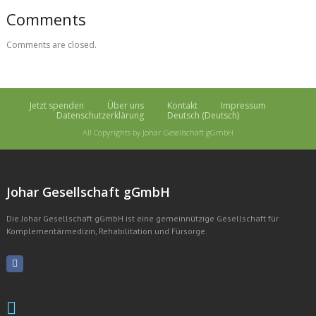
Comments
Comments are closed.
Jetzt spenden
Über uns
Kontakt
Impressum
Datenschutzerklärung
Deutsch
(
Deutsch
)
All Copyrights by Johar Gesellschaft gGmbH
Johar Gesellschaft gGmbH
Die Johar Gesellschaft gGmbH ist eine gemeinnützige Gesellschaft für
Komplementärmedizin, Rehabilitation und Fürsorge.