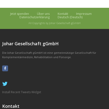
Jetzt spenden
Über uns
Kontakt
Impressum
Datenschutzerklärung
Deutsch
(
Deutsch
)
All Copyrights by Johar Gesellschaft gGmbH
Johar Gesellschaft gGmbH
Die Johar Gesellschaft gGmbH ist eine gemeinnützige Gesellschaft für
Komplementärmedizin, Rehabilitation und Fürsorge.
Install Recent Tweets Widget
Kontakt