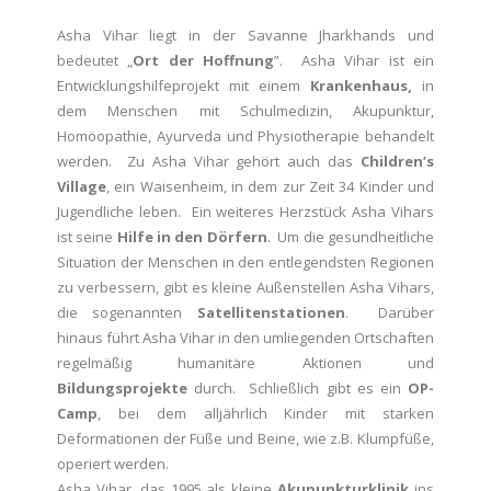
Asha Vihar liegt in der Savanne Jharkhands und
bedeutet „
Ort der Hoffnung
”. Asha Vihar ist ein
Entwicklungshilfeprojekt mit einem
Krankenhaus,
in
dem Menschen mit Schulmedizin, Akupunktur,
Homöopathie, Ayurveda und Physiotherapie behandelt
werden. Zu Asha Vihar gehört auch das
Children’s
Village
, ein Waisenheim, in dem zur Zeit 34 Kinder und
Jugendliche leben. Ein weiteres Herzstück Asha Vihars
ist seine
Hilfe in den Dörfern
. Um die gesundheitliche
Situation der Menschen in den entlegendsten Regionen
zu verbessern, gibt es kleine Außenstellen Asha Vihars,
die sogenannten
Satellitenstationen
. Darüber
hinaus führt Asha Vihar in den umliegenden Ortschaften
regelmäßig humanitäre Aktionen und
Bildungsprojekte
durch. Schließlich gibt es ein
OP-
Camp
, bei dem alljährlich Kinder mit starken
Deformationen der Füße und Beine, wie z.B. Klumpfüße,
operiert werden.
Asha Vihar, das 1995 als kleine
Akupunkturklinik
ins