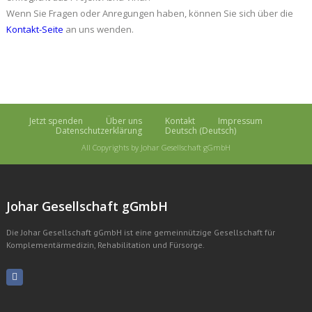
Wenn Sie Fragen oder Anregungen haben, können Sie sich über die
Kontakt-Seite
an uns wenden.
Jetzt spenden
Über uns
Kontakt
Impressum
Datenschutzerklärung
Deutsch
(
Deutsch
)
All Copyrights by Johar Gesellschaft gGmbH
Johar Gesellschaft gGmbH
Die Johar Gesellschaft gGmbH ist eine gemeinnützige Gesellschaft für
Komplementärmedizin, Rehabilitation und Fürsorge.