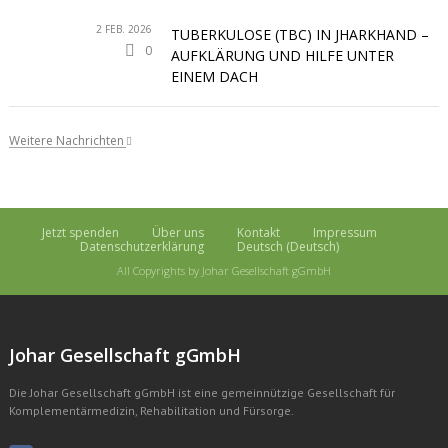
2 FEB. 2026
TUBERKULOSE (TBC) IN JHARKHAND –
0
AUFKLÄRUNG UND HILFE UNTER
EINEM DACH
Weitere Nachrichten
Jetzt spenden
Über uns
Kontakt
Impressum
Datenschutzerklärung
Deutsch
(
Deutsch
)
All Copyrights by Johar Gesellschaft gGmbH
Johar Gesellschaft gGmbH
Die Johar Gesellschaft gGmbH ist eine gemeinnützige Gesellschaft für
Komplementärmedizin, Rehabilitation und Fürsorge.