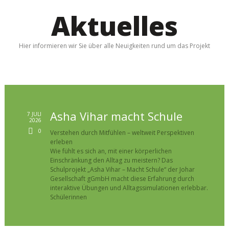
Aktuelles
Hier informieren wir Sie über alle Neuigkeiten rund um das Projekt
Asha Vihar macht Schule
7 JULI
2026
0
Verstehen durch Mitfühlen – weltweit Perspektiven
erleben
Wie fühlt es sich an, mit einer körperlichen
Einschränkung den Alltag zu meistern? Das
Schulprojekt „Asha Vihar – Macht Schule“ der Johar
Gesellschaft gGmbH macht diese Erfahrung durch
interaktive Übungen und Alltagssimulationen erlebbar.
Schülerinnen