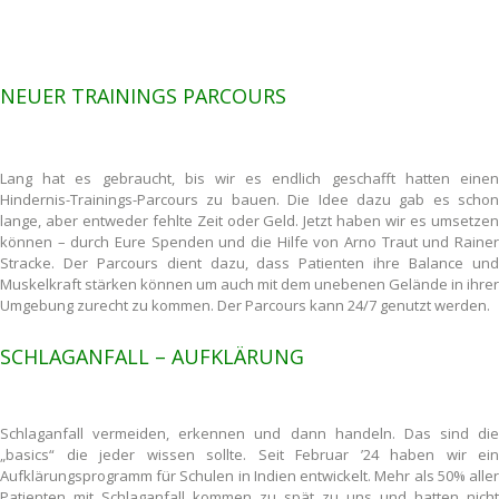
NEUER TRAININGS PARCOURS
Lang hat es gebraucht, bis wir es endlich geschafft hatten einen
Hindernis-Trainings-Parcours zu bauen. Die Idee dazu gab es schon
lange, aber entweder fehlte Zeit oder Geld. Jetzt haben wir es umsetzen
können – durch Eure Spenden und die Hilfe von Arno Traut und Rainer
Stracke. Der Parcours dient dazu, dass Patienten ihre Balance und
Muskelkraft stärken können um auch mit dem unebenen Gelände in ihrer
Umgebung zurecht zu kommen. Der Parcours kann 24/7 genutzt werden.
SCHLAGANFALL – AUFKLÄRUNG
Schlaganfall vermeiden, erkennen und dann handeln. Das sind die
„basics“ die jeder wissen sollte. Seit Februar ’24 haben wir ein
Aufklärungsprogramm für Schulen in Indien entwickelt. Mehr als 50% aller
Patienten mit Schlaganfall kommen zu spät zu uns und hatten nicht