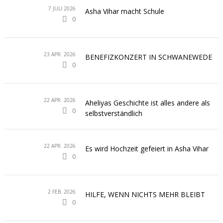
7 JULI 2026
Asha Vihar macht Schule
0
23 APR. 2026
BENEFIZKONZERT IN SCHWANEWEDE
0
22 APR. 2026
Aheliyas Geschichte ist alles andere als
0
selbstverständlich
22 APR. 2026
Es wird Hochzeit gefeiert in Asha Vihar
0
2 FEB. 2026
HILFE, WENN NICHTS MEHR BLEIBT
0