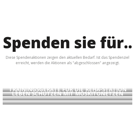
Spenden sie für..
Diese Spendenaktionen zeigen den aktuellen Bedarf. Ist das Spendenziel
erreicht, werden die Aktionen als "abgeschlossen" angezeigt.
NEUE BETTEN FÜR DIE KLINIK
SPENDENZIEL ERREICHT!
BILDUNGSPATENSCHAFTEN
TRAININGSGERÄTE FÜR DIE REHA-STATION
LEBEN SCHÜTZEN MIT MOSKITONETZEN